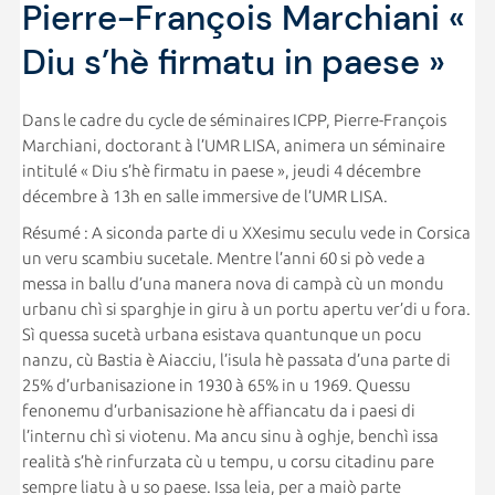
Pierre-François Marchiani «
Diu s’hè firmatu in paese »
Dans le cadre du cycle de séminaires ICPP, Pierre-François
Marchiani, doctorant à l’UMR LISA, animera un séminaire
intitulé « Diu s’hè firmatu in paese », jeudi 4 décembre
décembre à 13h en salle immersive de l’UMR LISA.
Résumé : A siconda parte di u XXesimu seculu vede in Corsica
un veru scambiu sucetale. Mentre l’anni 60 si pò vede a
messa in ballu d’una manera nova di campà cù un mondu
urbanu chì si sparghje in giru à un portu apertu ver’di u fora.
Sì quessa sucetà urbana esistava quantunque un pocu
nanzu, cù Bastia è Aiacciu, l’isula hè passata d’una parte di
25% d’urbanisazione in 1930 à 65% in u 1969. Quessu
fenonemu d’urbanisazione hè affiancatu da i paesi di
l’internu chì si viotenu. Ma ancu sinu à oghje, benchì issa
realità s’hè rinfurzata cù u tempu, u corsu citadinu pare
sempre liatu à u so paese. Issa leia, per a maiò parte