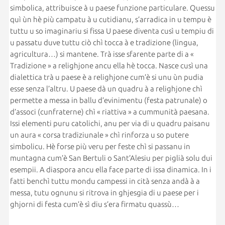
simbolica, attribuisce à u paese funzione particulare. Quessu
quì ùn hè più campatu à u cutidianu, s’arradica in u tempu è
tuttu u so imaginariu si fissa U paese diventa cusì u tempiu di
u passatu duve tuttu ciò chì tocca à e tradizione (lingua,
agricultura…) si mantene. Trà isse sfarente parte di a «
Tradizione » a relighjone ancu ella hè tocca. Nasce cusì una
dialettica trà u paese è a relighjone cum’è si unu ùn pudia
esse senza l’altru. U paese dà un quadru à a relighjone chì
permette a messa in ballu d’evinimentu (festa patrunale) o
d’associ (cunfraterne) chì « riattiva » a cummunità paesana.
Issi elementi puru catolichi, anu per via di u quadru paisanu
un aura « corsa tradiziunale » chì rinforza u so putere
simbolicu. Hè forse più veru per feste chì si passanu in
muntagna cum’è San Bertuli o Sant’Alesiu per piglià solu dui
esempii. A diaspora ancu ella face parte di issa dinamica. In i
fatti benchì tuttu mondu campessi in cità senza andà à a
messa, tutu ognunu si ritrova in ghjesgia di u paese per i
ghjorni di festa cum’è sì diu s’era firmatu quassù…