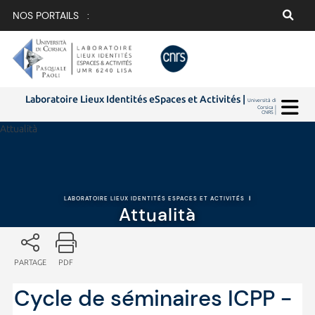
NOS PORTAILS :
Laboratoire Lieux Identités eSpaces et Activités |
Università di
Corsica |
CNRS |
Attualità
LABORATOIRE LIEUX IDENTITÉS ESPACES ET ACTIVITÉS
|
Attualità
PARTAGE
PDF
Cycle de séminaires ICPP -