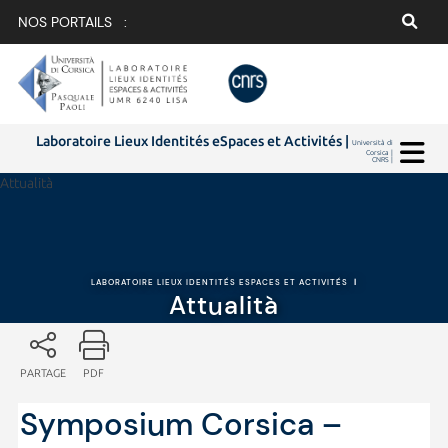
NOS PORTAILS :
Laboratoire Lieux Identités eSpaces et Activités |
Università di
Corsica |
CNRS |
Attualità
LABORATOIRE LIEUX IDENTITÉS ESPACES ET ACTIVITÉS
|
Attualità
PARTAGE
PDF
Symposium Corsica –