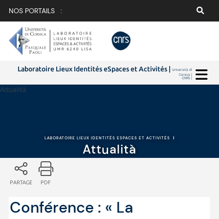
NOS PORTAILS :
Laboratoire Lieux Identités eSpaces et Activités |
Università di
Corsica |
CNRS |
Attualità
LABORATOIRE LIEUX IDENTITÉS ESPACES ET ACTIVITÉS
|
Attualità
PARTAGE
PDF
Conférence : « La