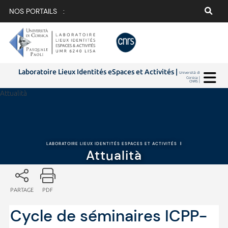
NOS PORTAILS :
Laboratoire Lieux Identités eSpaces et Activités |
Università di
Corsica |
CNRS |
Attualità
LABORATOIRE LIEUX IDENTITÉS ESPACES ET ACTIVITÉS
|
Attualità
PARTAGE
PDF
Cycle de séminaires ICPP-