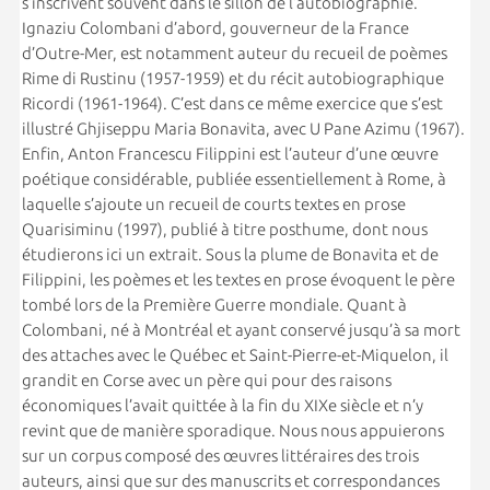
s’inscrivent souvent dans le sillon de l’autobiographie.
Ignaziu Colombani d’abord, gouverneur de la France
d’Outre-Mer, est notamment auteur du recueil de poèmes
Rime di Rustinu (1957-1959) et du récit autobiographique
Ricordi (1961-1964). C’est dans ce même exercice que s’est
illustré Ghjiseppu Maria Bonavita, avec U Pane Azimu (1967).
Enfin, Anton Francescu Filippini est l’auteur d’une œuvre
poétique considérable, publiée essentiellement à Rome, à
laquelle s’ajoute un recueil de courts textes en prose
Quarisiminu (1997), publié à titre posthume, dont nous
étudierons ici un extrait. Sous la plume de Bonavita et de
Filippini, les poèmes et les textes en prose évoquent le père
tombé lors de la Première Guerre mondiale. Quant à
Colombani, né à Montréal et ayant conservé jusqu’à sa mort
des attaches avec le Québec et Saint-Pierre-et-Miquelon, il
grandit en Corse avec un père qui pour des raisons
économiques l’avait quittée à la fin du XIXe siècle et n’y
revint que de manière sporadique. Nous nous appuierons
sur un corpus composé des œuvres littéraires des trois
auteurs, ainsi que sur des manuscrits et correspondances