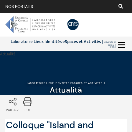
NOS PORTAILS :
Laboratoire Lieux Identités eSpaces et Activités |
Università di
Corsica |
CNRS |
Attualità
LABORATOIRE LIEUX IDENTITÉS ESPACES ET ACTIVITÉS
|
Attualità
PARTAGE
PDF
Colloque "Island and