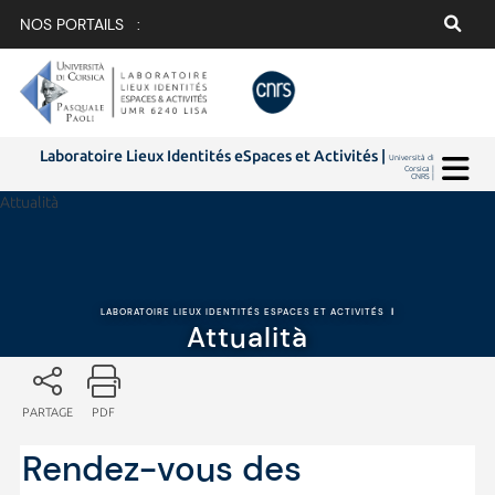
NOS PORTAILS :
Laboratoire Lieux Identités eSpaces et Activités |
Università di
Corsica |
CNRS |
Attualità
LABORATOIRE LIEUX IDENTITÉS ESPACES ET ACTIVITÉS
|
Attualità
PARTAGE
PDF
Rendez-vous des