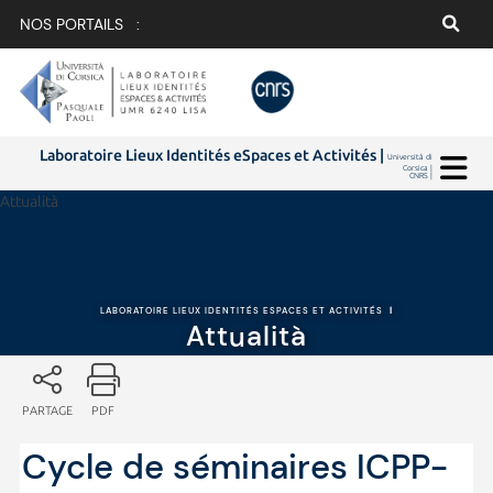
NOS PORTAILS :
Laboratoire Lieux Identités eSpaces et Activités |
Università di
Corsica |
CNRS |
Attualità
LABORATOIRE LIEUX IDENTITÉS ESPACES ET ACTIVITÉS
|
Attualità
PARTAGE
PDF
Cycle de séminaires ICPP-