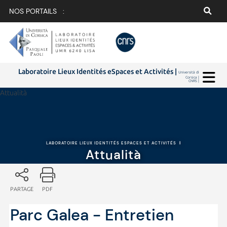
NOS PORTAILS :
Laboratoire Lieux Identités eSpaces et Activités |
Università di
Corsica |
CNRS |
Attualità
LABORATOIRE LIEUX IDENTITÉS ESPACES ET ACTIVITÉS
|
Attualità
PARTAGE
PDF
Parc Galea - Entretien