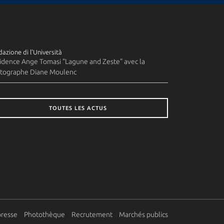
azione di l'Università
idence Ange Tomasi "Lagune and Zeste" avec la
tographe Diane Moulenc
TOUTES LES ACTUS
presse
Photothèque
Recrutement
Marchés publics