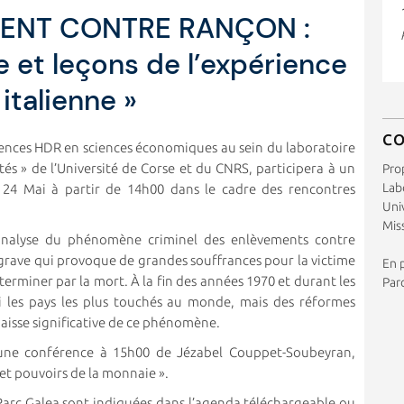
MENT CONTRE RANÇON :
e et leçons de l’expérience
italienne »
C
ences HDR en sciences économiques au sein du laboratoire
ités » de l’Université de Corse et du CNRS, participera à un
Pro
Labo
 24 Mai à partir de 14h00 dans le cadre des rencontres
Uni
Miss
l’analyse du phénomène criminel des enlèvements contre
grave qui provoque de grandes souffrances pour la victime
En p
e terminer par la mort. À la fin des années 1970 et durant les
Par
rmi les pays les plus touchés au monde, mais des réformes
aisse significative de ce phénomène.
d’une conférence à 15h00 de Jézabel Couppet-Soubeyran,
et pouvoirs de la monnaie ».
u Parc Galea sont indiquées dans l’agenda téléchargeable ou