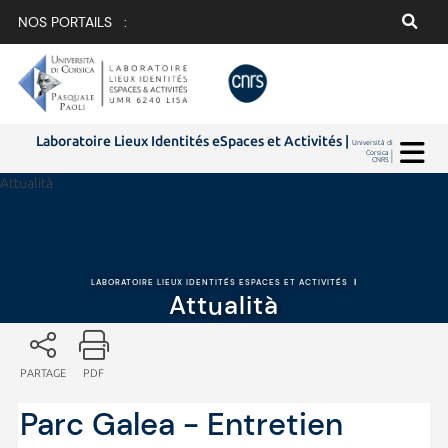
NOS PORTAILS :
Laboratoire Lieux Identités eSpaces et Activités |
Università di
Corsica |
CNRS |
Attualità
LABORATOIRE LIEUX IDENTITÉS ESPACES ET ACTIVITÉS
|
Attualità
PARTAGE
PDF
Parc Galea - Entretien