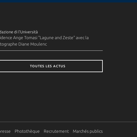
azione di l'Università
idence Ange Tomasi "Lagune and Zeste" avec la
tographe Diane Moulenc
TOUTES LES ACTUS
presse
Photothèque
Recrutement
Marchés publics