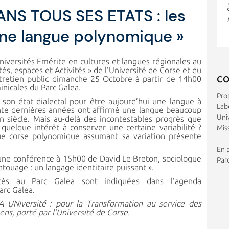
NS TOUS SES ETATS : les
une langue polynomique »
niversités Emérite en cultures et langues régionales au
ités, espaces et Activités » de l’Université de Corse et du
tretien public dimanche 25 Octobre à partir de 14h00
C
nicales du Parc Galea.
Pro
e son état dialectal pour être aujourd’hui une langue à
Labo
ante dernières années ont affirmé une langue beaucoup
Uni
 siècle. Mais au-delà des incontestables progrès que
s quelque intérêt à conserver une certaine variabilité ?
Miss
e corse polynomique assumant sa variation présente
En p
d’une conférence à 15h00 de David Le Breton, sociologue
Par
atouage : un langage identitaire puissant ».
ccès au Parc Galea sont indiquées dans l’agenda
arc Galea.
PIA UNIversité : pour la Transformation au service des
ens, porté par l’Université de Corse.