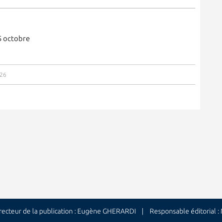
5 octobre
026
cteur de la publication : Eugène GHERARDI | Responsable éditorial 