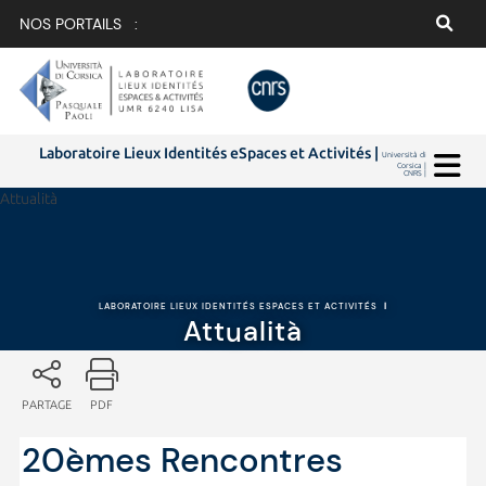
NOS PORTAILS :
Laboratoire Lieux Identités eSpaces et Activités |
Università di
Corsica |
CNRS |
Attualità
LABORATOIRE LIEUX IDENTITÉS ESPACES ET ACTIVITÉS
|
Attualità
PARTAGE
PDF
20èmes Rencontres