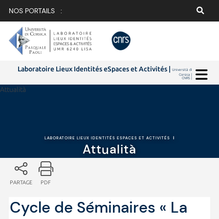
NOS PORTAILS :
Laboratoire Lieux Identités eSpaces et Activités |
Università di
Corsica |
CNRS |
Attualità
LABORATOIRE LIEUX IDENTITÉS ESPACES ET ACTIVITÉS
|
Attualità
PARTAGE
PDF
Cycle de Séminaires « La