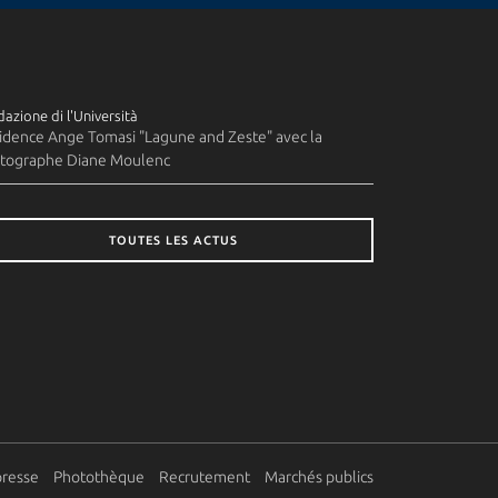
azione di l'Università
idence Ange Tomasi "Lagune and Zeste" avec la
tographe Diane Moulenc
TOUTES LES ACTUS
presse
Photothèque
Recrutement
Marchés publics