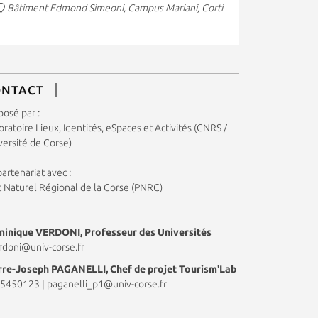
Bâtiment Edmond Simeoni, Campus Mariani, Corti
ONTACT
posé par :
ratoire Lieux, Identités, eSpaces et Activités (CNRS /
versité de Corse)
artenariat avec :
c Naturel Régional de la Corse (PNRC)
inique VERDONI, Professeur des Universités
rdoni@univ-corse.fr
rre-Joseph PAGANELLI, Chef de projet Tourism'Lab
5450123
|
paganelli_p1@univ-corse.fr