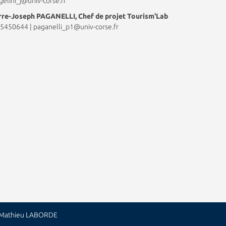
gelini_j@univ-corse.fr
rre-Joseph PAGANELLI, Chef de projet Tourism'Lab
5450644
|
paganelli_p1@univ-corse.fr
: Mathieu LABORDE