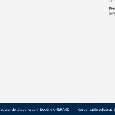
|
an
Pie
049
cteur de la publication : Eugène GHERARDI | Responsable éditorial 