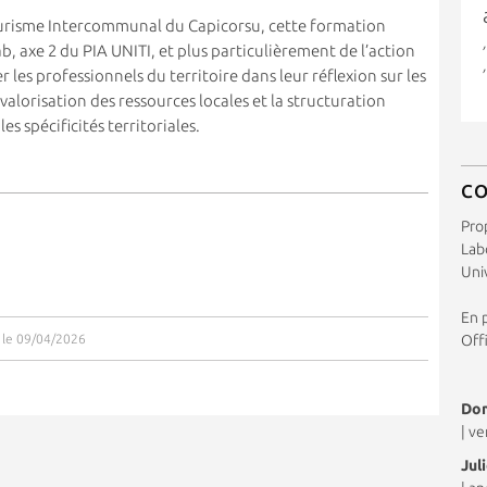
ourisme Intercommunal du Capicorsu, cette formation
ab, axe 2 du PIA UNITI, et plus particulièrement de l’action
r les professionnels du territoire dans leur réflexion sur les
valorisation des ressources locales et la structuration
es spécificités territoriales.
C
Pro
Labo
Uni
En p
r le 09/04/2026
Off
Dom
|
ve
Jul