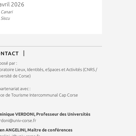
avril 2026
, Canari
, Siscu
ONTACT
posé par :
ratoire Lieux, Identités, eSpaces et Activités (CNRS /
versité de Corse)
artenariat avec :
ice de Tourisme Intercommunal Cap Corse
inique VERDONI, Professeur des Universités
rdoni@univ-corse.fr
ien ANGELINI, Maître de conférences