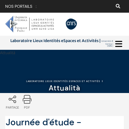
NOS PORTAILS :
Laboratoire Lieux Identités eSpaces et Activités |
Università di
Corsica |
CNRS |
Attualità
LABORATOIRE LIEUX IDENTITÉS ESPACES ET ACTIVITÉS
|
Attualità
PARTAGE
PDF
Journée d'étude -