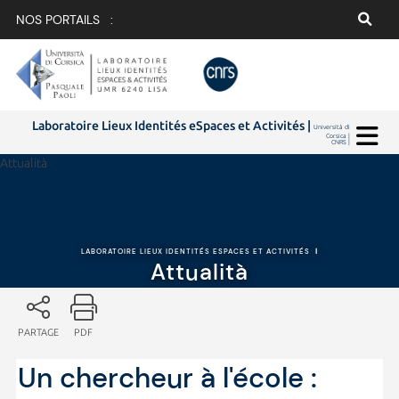
NOS PORTAILS :
Laboratoire Lieux Identités eSpaces et Activités |
Università di
Corsica |
CNRS |
Attualità
LABORATOIRE LIEUX IDENTITÉS ESPACES ET ACTIVITÉS
|
Attualità
PARTAGE
PDF
Un chercheur à l'école :