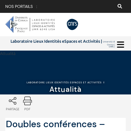
NOS PORTAILS :
Laboratoire Lieux Identités eSpaces et Activités |
Università di
Corsica |
CNRS |
Attualità
LABORATOIRE LIEUX IDENTITÉS ESPACES ET ACTIVITÉS
|
Attualità
PARTAGE
PDF
Doubles conférences –