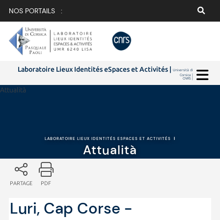
NOS PORTAILS :
Laboratoire Lieux Identités eSpaces et Activités |
Università di
Corsica |
CNRS |
Attualità
LABORATOIRE LIEUX IDENTITÉS ESPACES ET ACTIVITÉS
|
Attualità
PARTAGE
PDF
Luri, Cap Corse -