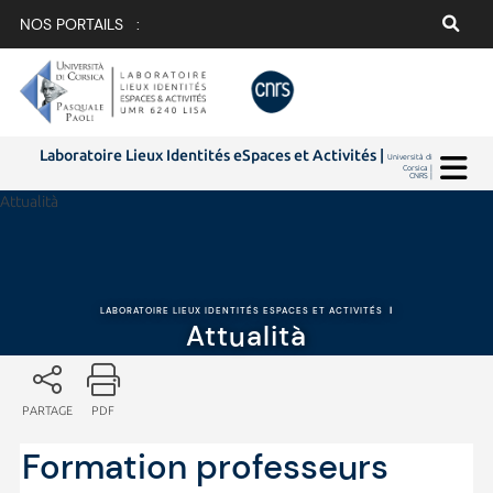
NOS PORTAILS :
Laboratoire Lieux Identités eSpaces et Activités |
Università di
Corsica |
CNRS |
Attualità
LABORATOIRE LIEUX IDENTITÉS ESPACES ET ACTIVITÉS
|
Attualità
PARTAGE
PDF
Formation professeurs