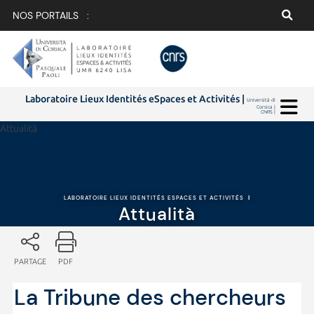
NOS PORTAILS :
Laboratoire Lieux Identités eSpaces et Activités |
Università di
Corsica |
CNRS |
Attualità
LABORATOIRE LIEUX IDENTITÉS ESPACES ET ACTIVITÉS
|
Attualità
PARTAGE
PDF
La Tribune des chercheurs