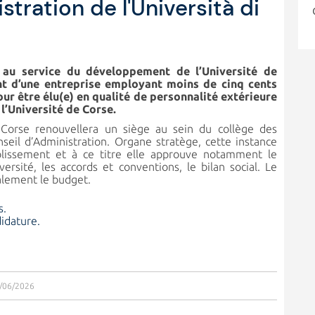
stration de l'Università di
 au service du développement de l’Université de
nt d’une entreprise employant moins de cinq cents
pour être élu(e) en qualité de personnalité extérieure
l’Université de Corse.
e Corse renouvellera un siège au sein du collège des
seil d’Administration. Organe stratège, cette instance
ablissement et à ce titre elle approuve notamment le
ersité, les accords et conventions, le bilan social. Le
alement le budget.
s.
idature.
2/06/2026