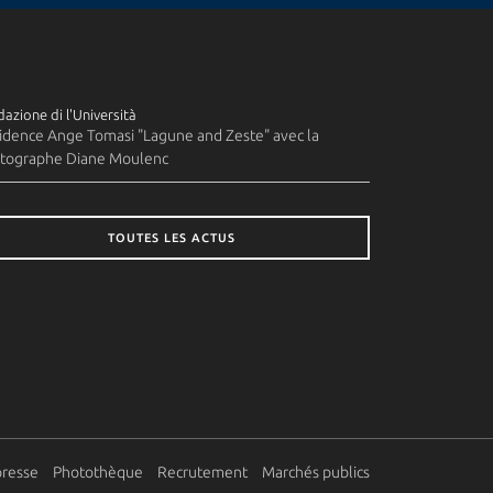
azione di l'Università
idence Ange Tomasi "Lagune and Zeste" avec la
tographe Diane Moulenc
TOUTES LES ACTUS
presse
Photothèque
Recrutement
Marchés publics