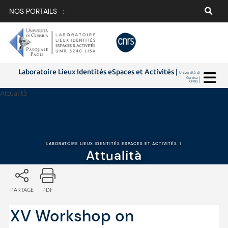
NOS PORTAILS :
Laboratoire Lieux Identités eSpaces et Activités |
Università di
Corsica |
CNRS |
Attualità
LABORATOIRE LIEUX IDENTITÉS ESPACES ET ACTIVITÉS
|
Attualità
PARTAGE
PDF
XV Workshop on