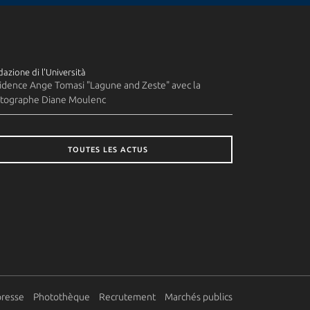
azione di l'Università
idence Ange Tomasi "Lagune and Zeste" avec la
tographe Diane Moulenc
TOUTES LES ACTUS
presse
Photothèque
Recrutement
Marchés publics