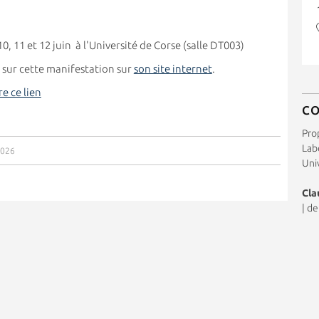
, 11 et 12 juin à l'Université de Corse (salle DT003)
 sur cette manifestation sur
son site internet
.
re ce lien
C
Pro
Labo
2026
Uni
Cla
|
de