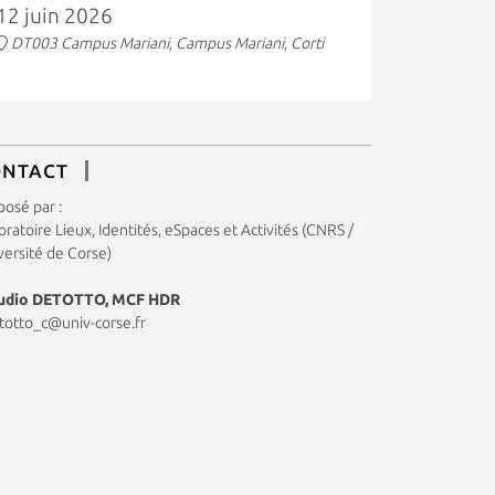
12 juin 2026
DT003 Campus Mariani, Campus Mariani, Corti
ONTACT
posé par :
ratoire Lieux, Identités, eSpaces et Activités (CNRS /
versité de Corse)
udio DETOTTO, MCF HDR
totto_c@univ-corse.fr