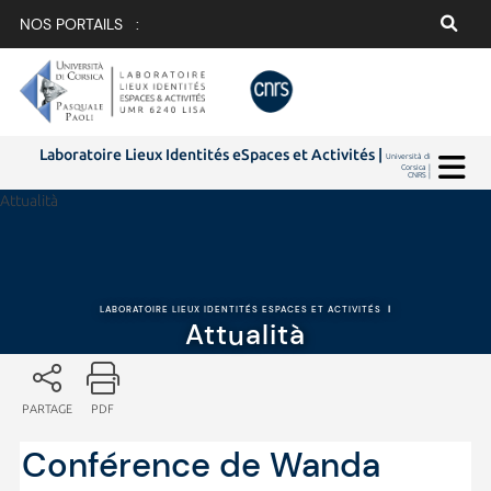
NOS PORTAILS :
Laboratoire Lieux Identités eSpaces et Activités |
Università di
Corsica |
CNRS |
Attualità
LABORATOIRE LIEUX IDENTITÉS ESPACES ET ACTIVITÉS
|
Attualità
PARTAGE
PDF
Conférence de Wanda